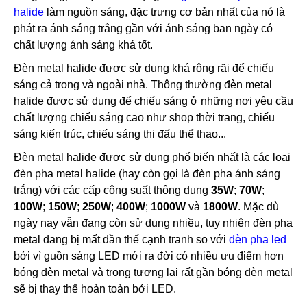
halide
làm nguồn sáng, đặc trưng cơ bản nhất của nó là
phát ra ánh sáng trắng gần với ánh sáng ban ngày có
chất lượng ánh sáng khá tốt.
Đèn metal halide được sử dụng khá rộng rãi để chiếu
sáng cả trong và ngoài nhà. Thông thường đèn metal
halide được sử dụng để chiếu sáng ở những nơi yêu cầu
chất lượng chiếu sáng cao như shop thời trang, chiếu
sáng kiến trúc, chiếu sáng thi đấu thể thao...
Đèn metal halide được sử dụng phổ biến nhất là các loại
đèn pha metal halide (hay còn gọi là đèn pha ánh sáng
trắng) với các cấp công suất thông dụng
35W
;
70W
;
100W
;
150W
;
250W
;
400W
;
1000W
và
1800W
. Mặc dù
ngày nay vẫn đang còn sử dụng nhiều, tuy nhiên đèn pha
metal đang bị mất dần thế cạnh tranh so với
đèn pha led
bởi vì guồn sáng LED mới ra đời có nhiều ưu điểm hơn
bóng đèn metal và trong tương lai rất gần bóng đèn metal
sẽ bị thay thế hoàn toàn bởi LED.