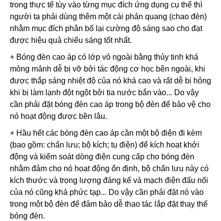
trong thực tế tùy vào từng mục đích ứng dụng cụ thể thì
người ta phải dùng thêm một cái phản quang (chao đèn)
nhằm mục đích phân bố lại cường độ sáng sao cho đạt
được hiệu quả chiếu sáng tốt nhất.
+ Bóng đèn cao áp có lớp vỏ ngoài bằng thủy tinh khá
mỏng mảnh dễ bị vỡ bởi tác động cơ học bên ngoài, khi
được thắp sáng nhiệt độ của nó khá cao và rất dễ bị hỏng
khi bị làm lạnh đột ngột bởi tia nước bắn vào... Do vậy
cần phải đặt bóng đèn cao áp trong bộ đèn để bảo vệ cho
nó hoạt động được bền lâu.
+ Hầu hết các bóng đèn cao áp cần một bộ điện đi kèm
(bao gồm: chấn lưu; bộ kích; tụ điện) để kích hoạt khởi
động và kiểm soát dòng điện cung cấp cho bóng đèn
nhằm đảm cho nó hoạt động ổn định, bộ chấn lưu này có
kích thước và trọng lượng đáng kể và mạch điện đấu nối
của nó cũng khá phức tạp... Do vậy cần phải đặt nó vào
trong một bộ đèn để đảm bảo dễ thao tác lắp đặt thay thế
bóng đèn.