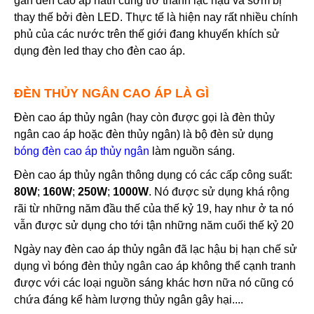
gần đèn cao ap natri cũng trở thành lạc hậu và sớm bị
thay thế bởi đèn LED. Thực tế là hiện nay rất nhiều chính
phủ của các nước trên thế giới đang khuyến khích sử
dụng đèn led thay cho đèn cao áp.
ĐÈN THỦY NGÂN CAO ÁP LÀ GÌ
Đèn cao áp thủy ngân (hay còn được gọi là đèn thủy
ngân cao áp hoặc đèn thủy ngân) là bộ đèn sử dụng
bóng đèn cao áp thủy ngân
làm nguồn sáng.
Đèn cao áp thủy ngân thông dụng có các cấp công suất:
80W
;
160W
;
250W
;
1000W
. Nó được sử dụng khá rộng
rãi từ những năm đầu thế của thế kỷ 19, hay như ở ta nó
vẫn được sử dụng cho tới tận những năm cuối thế kỷ 20
Ngày nay đèn cao áp thủy ngân đã lạc hậu bị hạn chế sử
dụng vì bóng đèn thủy ngân cao áp không thể cạnh tranh
được với các loại nguồn sáng khác hơn nữa nó cũng có
chứa đáng kể hàm lượng thủy ngân gây hại....