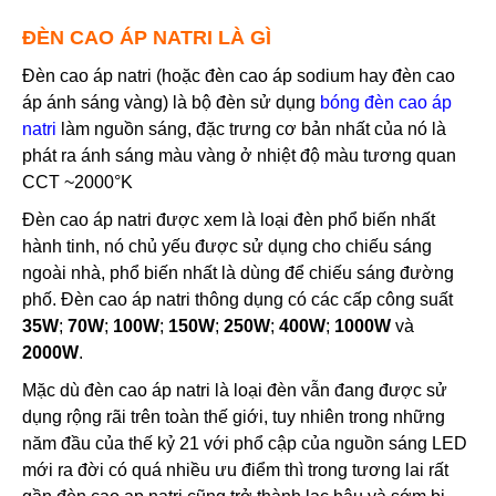
ĐÈN CAO ÁP NATRI LÀ GÌ
Đèn cao áp natri (hoặc đèn cao áp sodium hay đèn cao
áp ánh sáng vàng) là bộ đèn sử dụng
bóng đèn cao áp
natri
làm nguồn sáng, đặc trưng cơ bản nhất của nó là
phát ra ánh sáng màu vàng ở nhiệt độ màu tương quan
CCT ~2000°K
Đèn cao áp natri được xem là loại đèn phổ biến nhất
hành tinh, nó chủ yếu được sử dụng cho chiếu sáng
ngoài nhà, phổ biến nhất là dùng để chiếu sáng đường
phố. Đèn cao áp natri thông dụng có các cấp công suất
35W
;
70W
;
100W
;
150W
;
250W
;
400W
;
1000W
và
2000W
.
Mặc dù đèn cao áp natri là loại đèn vẫn đang được sử
dụng rộng rãi trên toàn thế giới, tuy nhiên trong những
năm đầu của thế kỷ 21 với phổ cập của nguồn sáng LED
mới ra đời có quá nhiều ưu điểm thì trong tương lai rất