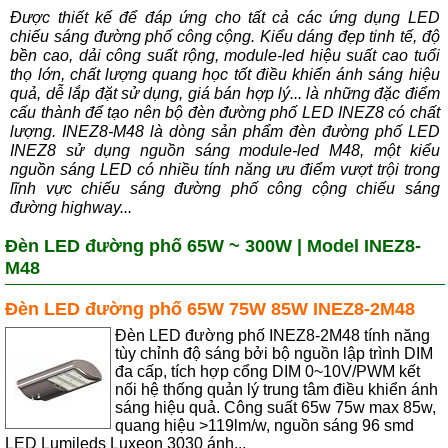
Được thiết kế để đáp ứng cho tất cả các ứng dụng LED
chiếu sáng đường phố công cộng. Kiểu dáng đẹp tinh tế, độ
bền cao, dải công suất rộng, module-led hiệu suất cao tuổi
thọ lớn, chất lượng quang học tốt điều khiển ánh sáng hiệu
quả, dễ lắp đặt sử dụng, giá bán hợp lý... là những đặc điểm
cấu thành để tạo nên bộ đèn đường phố LED INEZ8 có chất
lượng. INEZ8-M48 là dòng sản phẩm đèn đường phố LED
INEZ8 sử dụng nguồn sáng module-led M48, một kiểu
nguồn sáng LED có nhiều tính năng ưu điểm vượt trội trong
lĩnh vực chiếu sáng đường phố công cộng chiếu sáng
đường highway...
Đèn LED đường phố 65W ~ 300W | Model INEZ8-
M48
Đèn LED đường phố 65W 75W 85W INEZ8-2M48
Đèn LED đường phố INEZ8-2M48 tính năng
tùy chỉnh độ sáng bởi bộ nguồn lập trình DIM
đa cấp, tích hợp cổng DIM 0~10V/PWM kết
nối hệ thống quản lý trung tâm điều khiển ánh
sáng hiệu quả. Công suất 65w 75w max 85w,
quang hiệu >119lm/w, nguồn sáng 96 smd
LED Lumileds Luxeon 3030 ánh...