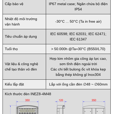
Cấp bảo vệ
IP67 metal case; Ngăn chứa bộ điện
IP54
Nhiệt độ môi trường
-30°C ... 50°C (Ta in free air)
vận hành
IEC 60598; IEC 62031; IEC 62471;
Tiêu chuẩn áp dụng
IEC 61347
Tuổi thọ
> 50.000h @Ta=30°C (BS50/L70)
Hợp kim nhôm gia công áp lực cao,
Vật liệu & công nghệ
sơn tĩnh điện ngoài trời
chế tạo thân vỏ đèn
Các chi tiết bulong ốc vít khóa kẹp
bằng thép không gỉ Inox304
Kiểu lắp đặt
Lắp với ống cần đèn ∅48 ~ ∅60mm
Kích thước đèn INEZ8-4M48