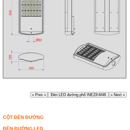
« Prev «
Đèn LED đường phố INEZ8-M48
» Next »
CỘT ĐÈN ĐƯỜNG
ĐÈN ĐƯỜNG LED