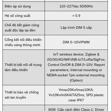
Điện áp sử dụng
110~227Vac 50/60Hz
Hệ số công suất
> 0,9
Chế độ tiết giảm công
Lập trình DIM 5 cấp
suất độc lập tại đèn
Cổng kết nối điều khiển
DIM 0~10V/PWM
chiếu sáng thông minh
IoT wireless device; Zigbee &
2G/3G/4G/WiFi/NB-IoT/LoRa/SigFox;
Thiết bị kết nối về trung
Control On/Off & DIM 0~10V; Report
tâm điều khiển
parameters; Internal mounting or
NEMA socket 7pin external mounting.
(Option)
Vmax20Kv/Imax10KA;
Thiết bị bảo vệ chống
Vn10Kv/In5KA/TA25ns; SPD plastic
sét lan truyền
case IP67
IK08; Cấp cách điện Class-1; Driver