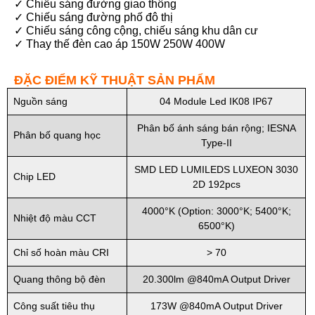
✓ Chiếu sáng đường giao thông
✓ Chiếu sáng đường phố đô thị
✓ Chiếu sáng công cộng, chiếu sáng khu dân cư
✓ Thay thế đèn cao áp 150W 250W 400W
ĐẶC ĐIỂM KỸ THUẬT SẢN PHẨM
Nguồn sáng
04 Module Led IK08 IP67
Phân bố ánh sáng bán rộng; IESNA
Phân bố quang học
Type-II
SMD LED LUMILEDS LUXEON 3030
Chip LED
2D 192pcs
4000°K (Option: 3000°K; 5400°K;
Nhiệt độ màu CCT
6500°K)
Chỉ số hoàn màu CRI
> 70
Quang thông bộ đèn
20.300lm @840mA Output Driver
Công suất tiêu thụ
173W @840mA Output Driver