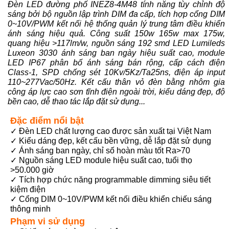
Đèn LED đường phố INEZ8-4M48 tính năng tùy chỉnh độ
sáng bởi bộ nguồn lập trình DIM đa cấp, tích hợp cổng DIM
0~10V/PWM kết nối hệ thống quản lý trung tâm điều khiển
ánh sáng hiệu quả. Công suất 150w 165w max 175w,
quang hiệu >117lm/w, nguồn sáng 192 smd LED Lumileds
Luxeon 3030 ánh sáng ban ngày hiệu suất cao, module
LED IP67 phân bố ánh sáng bán rộng, cấp cách điện
Class-1, SPD chống sét 10Kv/5Kz/Ta25ns, điện áp input
110~277Vac/50Hz. Kết cấu thân vỏ đèn bằng nhôm gia
công áp lực cao sơn tĩnh điện ngoài trời, kiểu dáng đẹp, độ
bền cao, dễ thao tác lắp đặt sử dụng...
Đặc điểm nổi bật
✓ Đèn LED chất lượng cao được sản xuất tại Việt Nam
✓ Kiểu dáng đẹp, kết cấu bền vững, dễ lắp đặt sử dụng
✓ Ánh sáng ban ngày, chỉ số hoàn màu tốt Ra>70
✓ Nguồn sáng LED module hiệu suất cao, tuổi thọ
>50.000 giờ
✓ Tích hợp chức năng programmable dimming siêu tiết
kiệm điện
✓ Cổng DIM 0~10V/PWM kết nối điều khiển chiếu sáng
thông minh
Phạm vi sử dụng