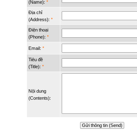
(Name):
*
Địa chỉ
(Address):
*
Điện thoại
(Phone):
*
Email:
*
Tiêu đề
(Title):
*
Nội dung
(Contents):