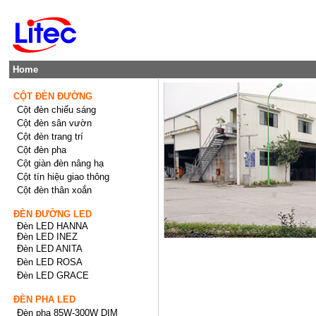
Home
CỘT ĐÈN ĐƯỜNG
Cột đèn chiếu sáng
Cột đèn sân vườn
Cột đèn trang trí
Cột đèn pha
Cột giàn đèn nâng hạ
Cột tín hiệu giao thông
Cột đèn thân xoắn
ĐÈN ĐƯỜNG LED
Đèn LED HANNA
Đèn LED INEZ
Đèn LED ANITA
Đèn LED ROSA
Đèn LED GRACE
ĐÈN PHA LED
Đèn pha 85W-300W DIM