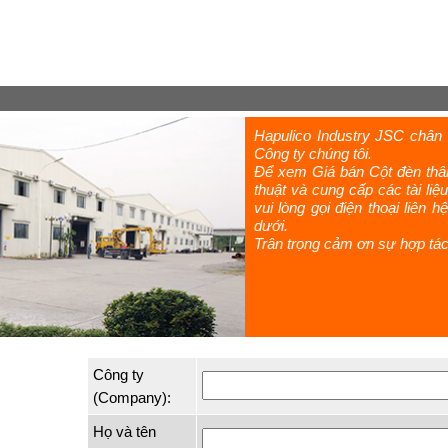
Hapulico Industry JSC châ
Công ty chúng tôi.
Để xem Giá bán Cột đèn thâ
thuật và cung cấp các tài li
vui lòng gọi điện thoại liên 
dưới.
Trân trọng cảm ơn sự hợp tác
Công ty
(Company):
Họ và tên