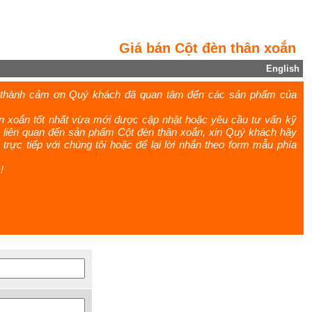
Giá bán Cột đèn thân xoắn
English
n thành cảm ơn Quý khách đã quan tâm đến các sản phẩm của
n xoắn tốt nhất vừa mới được cập nhật hoặc yêu cầu tư vấn kỹ
ệu liên quan đến sản phẩm Cột đèn thân xoắn, xin Quý khách hãy
hệ trực tiếp với chúng tôi hoặc để lại lời nhắn theo form mẫu phía
!