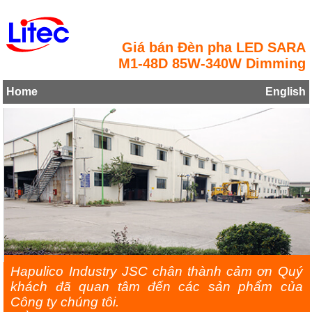
Giá bán Đèn pha LED SARA
M1-48D 85W-340W Dimming
Home
English
Hapulico Industry JSC chân thành cảm ơn Quý
khách đã quan tâm đến các sản phẩm của
Công ty chúng tôi.