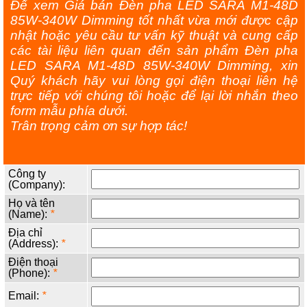
Để xem Giá bán Đèn pha LED SARA M1-48D
85W-340W Dimming tốt nhất vừa mới được cập
nhật hoặc yêu cầu tư vấn kỹ thuật và cung cấp
các tài liệu liên quan đến sản phẩm Đèn pha
LED SARA M1-48D 85W-340W Dimming, xin
Quý khách hãy vui lòng gọi điện thoại liên hệ
trực tiếp với chúng tôi hoặc để lại lời nhắn theo
form mẫu phía dưới.
Trân trọng cảm ơn sự hợp tác!
Công ty
(Company):
Họ và tên
(Name):
*
Địa chỉ
(Address):
*
Điện thoại
(Phone):
*
Email:
*