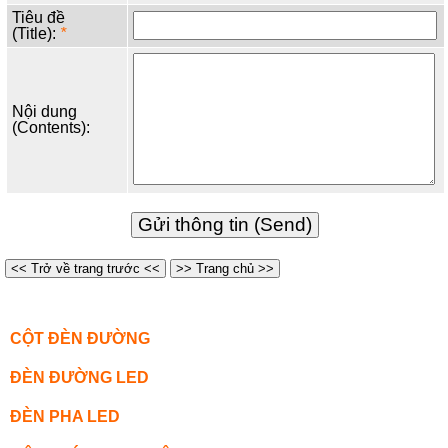
Tiêu đề
(Title):
*
Nội dung
(Contents):
<< Trở về trang trước <<
>> Trang chủ >>
CỘT ĐÈN ĐƯỜNG
ĐÈN ĐƯỜNG LED
ĐÈN PHA LED