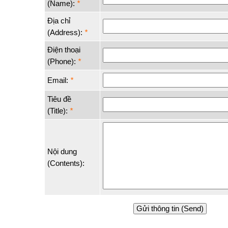
(Name):
*
Địa chỉ
(Address):
*
Điện thoại
(Phone):
*
Email:
*
Tiêu đề
(Title):
*
Nội dung
(Contents):