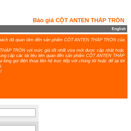
Báo giá CỘT ANTEN THÁP TRÒN
English
 khách đã quan tâm đến sản phẩm CỘT ANTEN THÁP TRÒN của
THÁP TRÒN với mức giá tốt nhất vừa mới được cập nhật hoặc
 cung cấp các tài liệu liên quan đến sản phẩm CỘT ANTEN THÁP
òng gọi điện thoại liên hệ trực tiếp với chúng tôi hoặc để lại lời
.
!