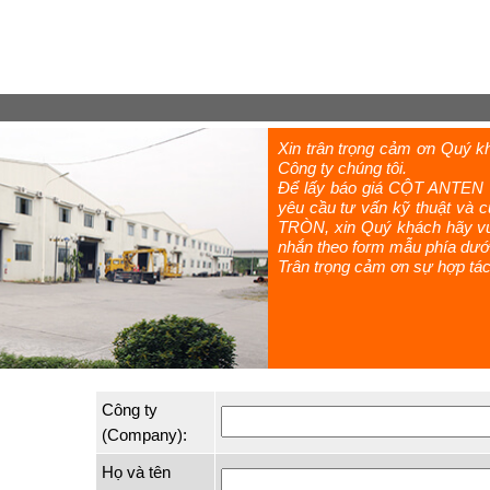
Xin trân trọng cảm ơn Quý
Công ty chúng tôi.
Để lấy báo giá CỘT ANTEN 
yêu cầu tư vấn kỹ thuật và
TRÒN, xin Quý khách hãy vui l
nhắn theo form mẫu phía dưới
Trân trọng cảm ơn sự hợp tác
Công ty
(Company):
Họ và tên