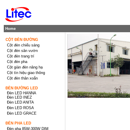
Home
CỘT ĐÈN ĐƯỜNG
Cột đèn chiếu sáng
Cột đèn sân vườn
Cột đèn trang trí
Cột đèn pha
Cột giàn đèn nâng hạ
Cột tín hiệu giao thông
Cột đèn thân xoắn
ĐÈN ĐƯỜNG LED
Đèn LED HANNA
Đèn LED INEZ
Đèn LED ANITA
Đèn LED ROSA
Đèn LED GRACE
ĐÈN PHA LED
Đèn pha 85W-300W DIM