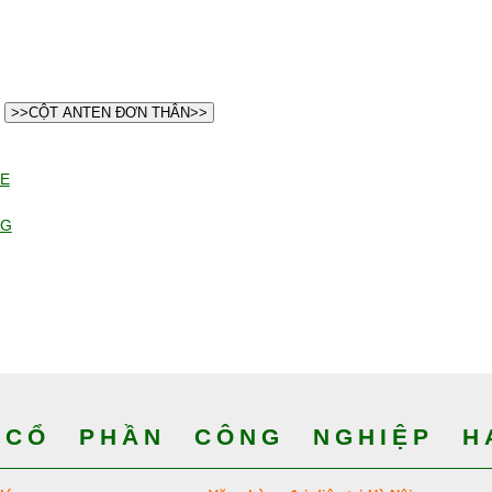
>>CỘT ANTEN ĐƠN THÂN>>
E
NG
CỔ PHẦN CÔNG NGHIỆP HA