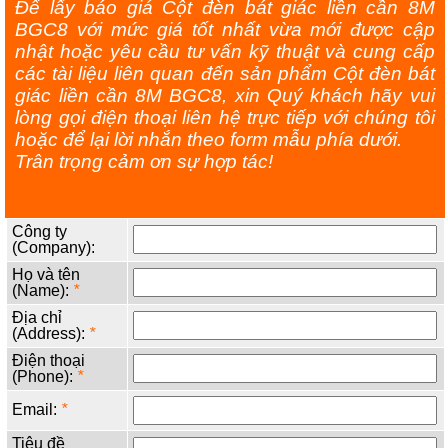
Để lấy báo giá Cột đèn bát giác liền cần 8M
BGC8 với mức giá tốt nhất vừa mới được cập
nhật hoặc yêu cầu tư vấn kỹ thuật và cung cấp
các tài liệu liên quan đến sản phẩm Cột đèn bát
giác liền cần 8M BGC8, xin Quý khách hãy vui
lòng gọi điện thoại liên hệ trực tiếp với chúng tôi
hoặc để lại lời nhắn theo form mẫu phía dưới.
Trân trọng cảm ơn sự hợp tác!
Công ty
(Company):
Họ và tên
(Name):
*
Địa chỉ
(Address):
*
Điện thoại
(Phone):
*
Email:
*
Tiêu đề