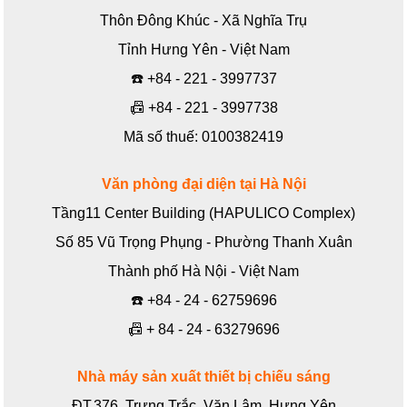
Thôn Đông Khúc - Xã Nghĩa Trụ
Tỉnh Hưng Yên - Việt Nam
☎️
+84 - 221 - 3997737
📠
+84 - 221 - 3997738
Mã số thuế: 0100382419
Văn phòng đại diện tại Hà Nội
Tầng11 Center Building (HAPULICO Complex)
Số 85 Vũ Trọng Phụng - Phường Thanh Xuân
Thành phố Hà Nội - Việt Nam
☎️
+84 - 24 - 62759696
📠
+ 84 - 24 - 63279696
Nhà máy sản xuất thiết bị chiếu sáng
ĐT.376, Trưng Trắc, Văn Lâm, Hưng Yên