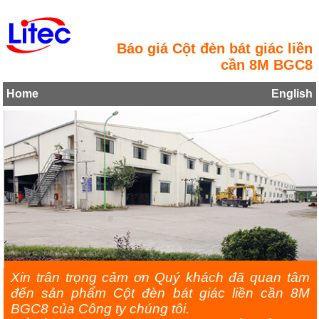
Báo giá Cột đèn bát giác liền
cần 8M BGC8
Home
English
Xin trân trọng cảm ơn Quý khách đã quan tâm
đến sản phẩm Cột đèn bát giác liền cần 8M
BGC8 của Công ty chúng tôi.