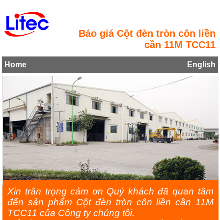
Báo giá Cột đèn tròn côn liền
cần 11M TCC11
Home
English
Xin trân trọng cảm ơn Quý khách đã quan tâm
đến sản phẩm Cột đèn tròn côn liền cần 11M
TCC11 của Công ty chúng tôi.