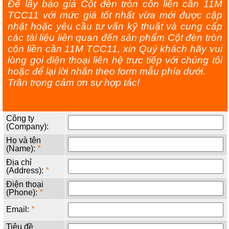
Để lấy báo giá Cột đèn tròn côn liền cần 11M
TCC11 với mức giá tốt nhất vừa mới được cập
nhật hoặc yêu cầu tư vấn kỹ thuật và cung cấp
các tài liệu liên quan đến sản phẩm Cột đèn tròn
côn liền cần 11M TCC11, xin Quý khách hãy vui
lòng gọi điện thoại liên hệ trực tiếp với chúng tôi
hoặc để lại lời nhắn theo form mẫu phía dưới.
Trân trọng cảm ơn sự hợp tác!
Công ty
(Company):
Họ và tên
(Name):
*
Địa chỉ
(Address):
*
Điện thoại
(Phone):
*
Email:
*
Tiêu đề