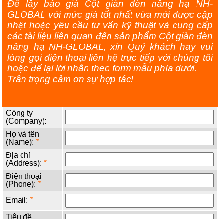
Để lấy báo giá Cột giàn đèn nâng hạ NH-
GLOBAL với mức giá tốt nhất vừa mới được cập
nhật hoặc yêu cầu tư vấn kỹ thuật và cung cấp
các tài liệu liên quan đến sản phẩm Cột giàn đèn
nâng hạ NH-GLOBAL, xin Quý khách hãy vui
lòng gọi điện thoại liên hệ trực tiếp với chúng tôi
hoặc để lại lời nhắn theo form mẫu phía dưới.
Trân trọng cảm ơn sự hợp tác!
Công ty
(Company):
Họ và tên
(Name):
*
Địa chỉ
(Address):
*
Điện thoại
(Phone):
*
Email:
*
Tiêu đề