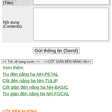
(Title):
*
Nội dung
(Contents):
<< Trở về trang trước <<
>>CỘT GIÀN ĐÈN NÂNG HẠ>>
Xem thêm:
Trụ đèn nâng hạ NH-PETAL
Cột đèn nâng hạ NH-TULIP
Cột giàn đèn nâng hạ NH-BASIC
Trụ giàn đèn nâng hạ NH-FOCAL
CỘT ĐÈN ĐƯỜNG