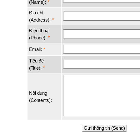
(Name):
*
Địa chỉ
(Address):
*
Điện thoại
(Phone):
*
Email:
*
Tiêu đề
(Title):
*
Nội dung
(Contents):