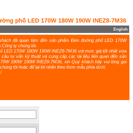
đường phố LED 170W 180W 190W INEZ8-7M36
English
ý khách đã quan tâm đến sản phẩm Đèn đường phố LED 170W
ông ty chúng tôi.
hố LED 170W 180W 190W INEZ8-7M36 với mức giá tốt nhất vừa
cầu tư vấn kỹ thuật và cung cấp các tài liệu liên quan đến sản
0W 180W 190W INEZ8-7M36, xin Quý khách hãy vui lòng gọi
i chúng tôi hoặc để lại lời nhắn theo form mẫu phía dưới.
!