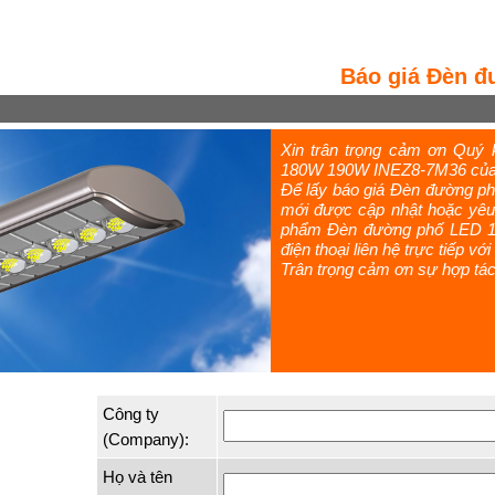
Báo giá Đèn 
Xin trân trọng cảm ơn Qu
180W 190W INEZ8-7M36 của C
Để lấy báo giá Đèn đường p
mới được cập nhật hoặc yêu 
phẩm Đèn đường phố LED 17
điện thoại liên hệ trực tiếp vớ
Trân trọng cảm ơn sự hợp tác
Công ty
(Company):
Họ và tên