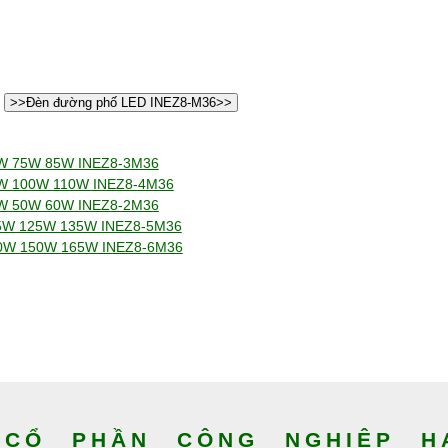
>>Đèn đường phố LED INEZ8-M36>>
5W 75W 85W INEZ8-3M36
0W 100W 110W INEZ8-4M36
0W 50W 60W INEZ8-2M36
15W 125W 135W INEZ8-5M36
40W 150W 165W INEZ8-6M36
CỔ PHẦN CÔNG NGHIỆP HA