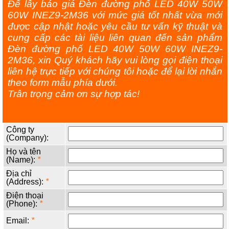
Để lấy báo giá Đèn đường phố LED 40W 50W
60W INEZ9-2M36 với mức giá tốt nhất vừa mới
được cập nhật hoặc yêu cầu tư vấn kỹ thuật và
cung cấp các tài liệu liên quan đến sản phẩm
Đèn đường phố LED 40W 50W 60W INEZ9-
2M36, xin Quý khách hãy vui lòng gọi điện thoại
liên hệ trực tiếp với chúng tôi hoặc để lại lời nhắn
theo form mẫu phía dưới.
Trân trọng cảm ơn sự hợp tác!
Công ty
(Company):
Họ và tên
(Name):
*
Địa chỉ
(Address):
*
Điện thoại
(Phone):
*
Email:
*