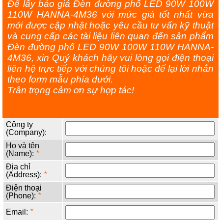
Để lấy báo giá Đèn đường phố LED 90W 100W
110W HANNA-4M36 với mức giá tốt nhất vừa
mới được cập nhật hoặc yêu cầu tư vấn kỹ thuật
và cung cấp các tài liệu liên quan đến sản phẩm
Đèn đường phố LED 90W 100W 110W HANNA-
4M36, xin Quý khách hãy vui lòng gọi điện thoại
liên hệ trực tiếp với chúng tôi hoặc để lại lời nhắn
theo form mẫu phía dưới.
Trân trọng cảm ơn sự hợp tác!
Công ty
(Company):
Họ và tên
(Name):
*
Địa chỉ
(Address):
*
Điện thoại
(Phone):
*
Email:
*