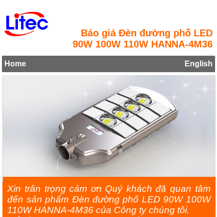
Báo giá Đèn đường phố LED
90W 100W 110W HANNA-4M36
Home
English
Xin trân trọng cảm ơn Quý khách đã quan tâm
đến sản phẩm Đèn đường phố LED 90W 100W
110W HANNA-4M36 của Công ty chúng tôi.