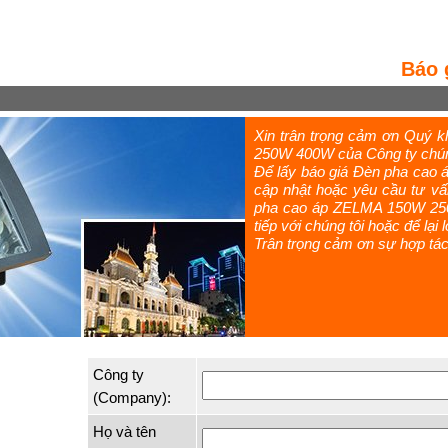
Báo 
Xin trân trọng cảm ơn Quý
250W 400W của Công ty chúng
Để lấy báo giá Đèn pha cao
cập nhật hoặc yêu cầu tư vấ
pha cao áp ZELMA 150W 250W 
tiếp với chúng tôi hoặc để lại
Trân trọng cảm ơn sự hợp tác
Công ty
(Company):
Họ và tên