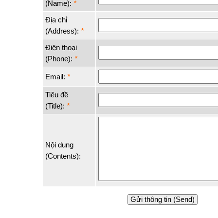
(Name):
*
Địa chỉ
(Address):
*
Điện thoại
(Phone):
*
Email:
*
Tiêu đề
(Title):
*
Nội dung
(Contents):