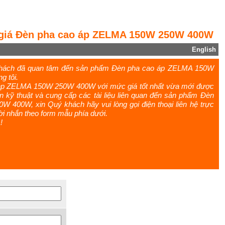
giá Đèn pha cao áp ZELMA 150W 250W 400W
English
 khách đã quan tâm đến sản phẩm Đèn pha cao áp ZELMA 150W
 tôi.
 áp ZELMA 150W 250W 400W với mức giá tốt nhất vừa mới được
n kỹ thuật và cung cấp các tài liệu liên quan đến sản phẩm Đèn
400W, xin Quý khách hãy vui lòng gọi điện thoại liên hệ trực
 lời nhắn theo form mẫu phía dưới.
!