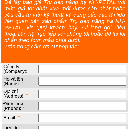
Để lấy báo giá Trụ đèn nâng hạ NH-PETAL với
mức giá tốt nhất vừa mới được cập nhật hoặc
yêu cầu tư vấn kỹ thuật và cung cấp các tài liệu
liên quan đến sản phẩm Trụ đèn nâng hạ NH-
PETAL, xin Quý khách hãy vui lòng gọi điện
thoại liên hệ trực tiếp với chúng tôi hoặc để lại lời
nhắn theo form mẫu phía dưới.
Trân trọng cảm ơn sự hợp tác!
Công ty
(Company):
Họ và tên
(Name):
*
Địa chỉ
(Address):
*
Điện thoại
(Phone):
*
Email:
*
Tiêu đề