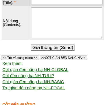
(Title):
*
Nội dung
(Contents):
<< Trở về trang trước <<
>>CỘT GIÀN ĐÈN NÂNG HẠ>>
Xem thêm:
Cột giàn đèn nâng hạ NH-GLOBAL
Cột đèn nâng hạ NH-TULIP
Cột giàn đèn nâng hạ NH-BASIC
Trụ giàn đèn nâng hạ NH-FOCAL
CỘT ĐÈN ĐƯỜNG