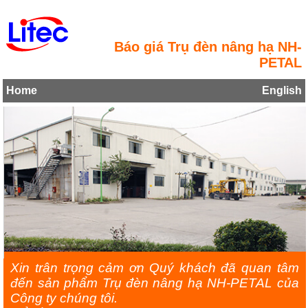
Báo giá Trụ đèn nâng hạ NH-
PETAL
Home
English
Xin trân trọng cảm ơn Quý khách đã quan tâm
đến sản phẩm Trụ đèn nâng hạ NH-PETAL của
Công ty chúng tôi.