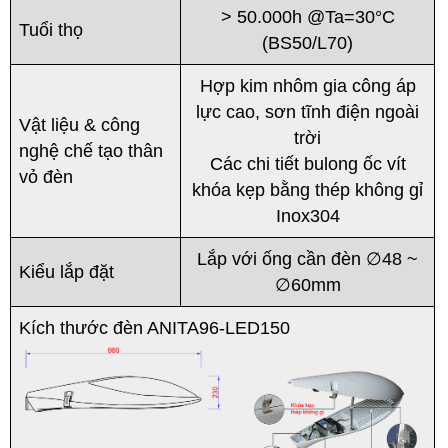
> 50.000h @Ta=30°C
Tuổi thọ
(BS50/L70)
Hợp kim nhôm gia công áp
lực cao, sơn tĩnh điện ngoài
Vật liệu & công
trời
nghệ chế tạo thân
Các chi tiết bulong ốc vít
vỏ đèn
khóa kẹp bằng thép không gỉ
Inox304
Lắp với ống cần đèn ∅48 ~
Kiểu lắp đặt
∅60mm
Kích thước đèn ANITA96-LED150