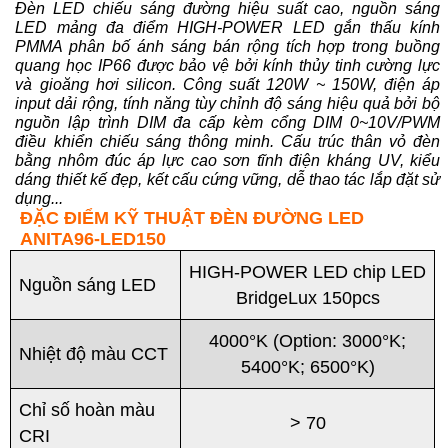
Đèn LED chiếu sáng đường hiệu suất cao, nguồn sáng
LED mảng đa điểm HIGH-POWER LED gắn thấu kính
PMMA phân bố ánh sáng bán rộng tích hợp trong buồng
quang học IP66 được bảo vệ bởi kính thủy tinh cường lực
và gioăng hơi silicon. Công suất 120W ~ 150W, điện áp
input dải rộng, tính năng tùy chỉnh độ sáng hiệu quả bởi bộ
nguồn lập trình DIM đa cấp kèm cổng DIM 0~10V/PWM
điều khiển chiếu sáng thông minh. Cấu trúc thân vỏ đèn
bằng nhôm đúc áp lực cao sơn tĩnh điện kháng UV, kiểu
dáng thiết kế đẹp, kết cấu cứng vững, dễ thao tác lắp đặt sử
dụng...
ĐẶC ĐIỂM KỸ THUẬT ĐÈN ĐƯỜNG LED
ANITA96-LED150
HIGH-POWER LED chip LED
Nguồn sáng LED
BridgeLux 150pcs
4000°K (Option: 3000°K;
Nhiệt độ màu CCT
5400°K; 6500°K)
Chỉ số hoàn màu
> 70
CRI