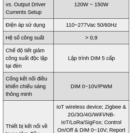
vs. Output Driver
120W ~ 150W
Currents Setup
Điện áp sử dụng
110~277Vac 50/60Hz
Hệ số công suất
> 0,9
Chế độ tiết giảm
công suất độc lập
Lập trình DIM 5 cấp
tại đèn
Cổng kết nối điều
khiển chiếu sáng
DIM 0~10V/PWM
thông minh
IoT wireless device; Zigbee &
2G/3G/4G/WiFi/NB-
IoT/LoRa/SigFox; Control
Thiết bị kết nối về
On/Off & DIM 0~10V; Report