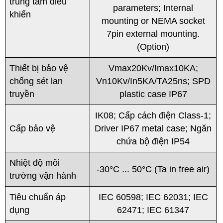
trung tâm điều
parameters; Internal
khiển
mounting or NEMA socket
7pin external mounting.
(Option)
Thiết bị bảo vệ
Vmax20Kv/Imax10KA;
chống sét lan
Vn10Kv/In5KA/TA25ns; SPD
truyền
plastic case IP67
IK08; Cấp cách điện Class-1;
Cấp bảo vệ
Driver IP67 metal case; Ngăn
chứa bộ điện IP54
Nhiệt độ môi
-30°C ... 50°C (Ta in free air)
trường vận hành
Tiêu chuẩn áp
IEC 60598; IEC 62031; IEC
dụng
62471; IEC 61347