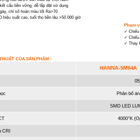
kết cấu bền vững, dễ lắp đặt sử dụng
gày, chỉ số hoàn màu tốt Ra>70
hiệu suất cao, tuổi thọ bền lâu >50.000 giờ
Phạm v
✓ Chiếu
✓ Chiếu
✓ Thay 
 THUẬT CỦA SẢN PHẨM
HANNA-5M64A
05
học
Phân bố án
SMD LED LUM
CT
4000°K (Op
u CRI