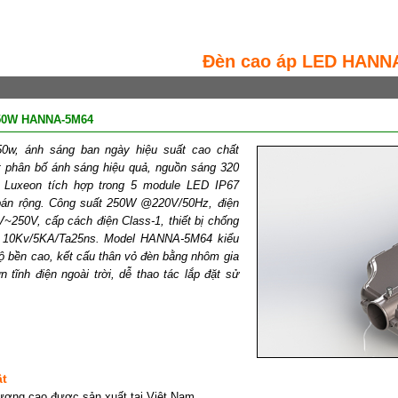
Đèn cao áp LED HANN
50W HANNA-5M64
w, ánh sáng ban ngày hiệu suất cao chất
t phân bố ánh sáng hiệu quả, nguồn sáng 320
Luxeon tích hợp trong 5 module LED IP67
bán rộng. Công suất 250W @220V/50Hz, điện
~250V, cấp cách điện Class-1, thiết bị chống
D 10Kv/5KA/Ta25ns. Model HANNA-5M64 kiểu
độ bền cao, kết cấu thân vỏ đèn bằng nhôm gia
 tĩnh điện ngoài trời, dễ thao tác lắp đặt sử
ật
ượng cao được sản xuất tại Việt Nam