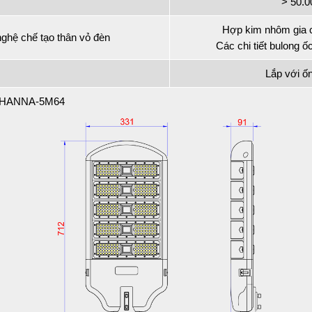
> 50.
Hợp kim nhôm gia cô
nghệ chế tạo thân vỏ đèn
Các chi tiết bulong ố
Lắp với 
n HANNA-5M64