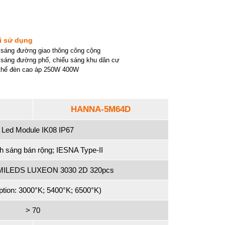
i sử dụng
 sáng đường giao thông công cộng
 sáng đường phố, chiếu sáng khu dân cư
thế đèn cao áp 250W 400W
HANNA-5M64D
 Led Module IK08 IP67
h sáng bán rộng; IESNA Type-II
ILEDS LUXEON 3030 2D 320pcs
tion: 3000°K; 5400°K; 6500°K)
> 70