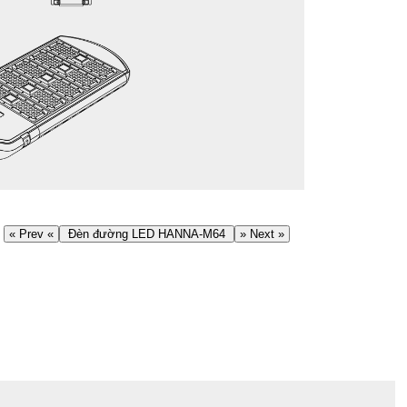
« Prev «
Đèn đường LED HANNA-M64
» Next »