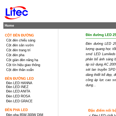
Home
Đèn đường LED 2
CỘT ĐÈN ĐƯỜNG
Cột đèn chiếu sáng
Đèn đường LED 250
Cột đèn sân vườn
lượng quang học tố
Cột đèn trang trí
smd LED Lumileds 
Cột đèn pha
phân bố ánh sáng 
Cột giàn đèn nâng hạ
áp sử dụng AC 200V
Cột tín hiệu giao thông
sét lan truyền SP
Cột đèn thân xoắn
dáng thiết kế đẹp, 
ĐÈN ĐƯỜNG LED
công áp lực cao sơn
Đèn LED HANNA
dụng...
Đèn LED INEZ
Đèn LED ANITA
Đèn LED ROSA
Đèn LED GRACE
ĐÈN PHA LED
Đặc điểm nổi b
Đèn pha 85W-300W DIM
✓ Đèn LED chất l