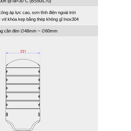
000h @Ta=30°C (BS50/L70)
ng áp lực cao, sơn tĩnh điện ngoài trời
c vít khóa kẹp bằng thép không gỉ Inox304
ống cần đèn ∅48mm ~ ∅60mm