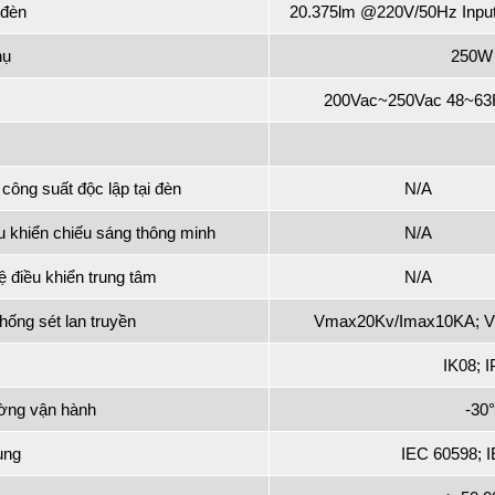
 đèn
20.375lm @220V/50Hz Input
hụ
250W 
200Vac~250Vac 48~63
 công suất độc lập tại đèn
N/A
u khiển chiếu sáng thông minh
N/A
hệ điều khiển trung tâm
N/A
chống sét lan truyền
Vmax20Kv/Imax10KA; Vn
IK08; 
ường vận hành
-30°
ụng
IEC 60598; 