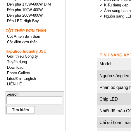
Đèn pha 175W-680W DIM
✓ Kiểu dáng đẹp, 
Đèn pha 100W-400W
✓ Ánh sáng ban n
Đèn pha 200W-800W
✓ Nguồn sáng LED 
Đèn LED High Bay
CỘT THÉP ĐƠN THÂN
Cột Anten đơn thân
Cột điện đơn thân
Hapulico Industry JSC
TÍNH NĂNG KỸ
Giới thiệu Công ty
Tuyển dụng
Model
Download
Photo Gallery
Nguồn sáng led
Litec® in English
LIÊN HỆ
Phân bố quang 
Search
Chip LED
Nhiệt độ màu C
Chỉ số hoàn mà