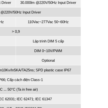
 Driver
30.000lm @220V/50Hz Input Driver
@220V/50Hz Input Driver
Hz
110Vac~277Vac 50~60Hz
> 0,9
Lập trình DIM 5 cấp
DIM 0~10V/PWM
Optional
10Kv/In5KA/TA25ns; SPD plastic case IP67
IP66; Cấp cách điện Class-1
C ... 50°C (Ta in free air)
IEC 62031; IEC 62471; IEC 61347