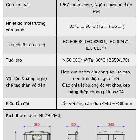
Cấp bảo vệ
IP67 metal case; Ngăn chứa bộ điện
IP54
Nhiệt độ môi trường
-30°C ... 50°C (Ta in free air)
vận hành
IEC 60598; IEC 62031; IEC 62471;
Tiêu chuẩn áp dụng
IEC 61347
Tuổi thọ
> 50.000h @Ta=30°C (BS50/L70)
Hợp kim nhôm gia công áp lực cao,
Vật liệu & công nghệ
sơn tĩnh điện ngoài trời
chế tạo thân vỏ đèn
Các chi tiết bulong ốc vít khóa kẹp
bằng thép không gỉ Inox304
Kiểu lắp đặt
Lắp với ống cần đèn ∅48 ~ ∅60mm
Kích thước đèn INEZ9-2M36