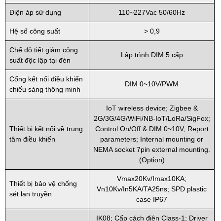
Điện áp sử dụng
110~227Vac 50/60Hz
Hệ số công suất
> 0,9
Chế độ tiết giảm công
Lập trình DIM 5 cấp
suất độc lập tại đèn
Cổng kết nối điều khiển
DIM 0~10V/PWM
chiếu sáng thông minh
IoT wireless device; Zigbee &
2G/3G/4G/WiFi/NB-IoT/LoRa/SigFox;
Thiết bị kết nối về trung
Control On/Off & DIM 0~10V; Report
tâm điều khiển
parameters; Internal mounting or
NEMA socket 7pin external mounting.
(Option)
Vmax20Kv/Imax10KA;
Thiết bị bảo vệ chống
Vn10Kv/In5KA/TA25ns; SPD plastic
sét lan truyền
case IP67
IK08; Cấp cách điện Class-1; Driver