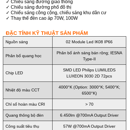
✓ Chiếu sáng đường giao thông
✓ Chiếu sáng đường phố đô thị
✓ Chiếu sáng công cộng, chiếu sáng khu dân cư
✓ Thay thế đèn cao áp 70W, 100W
ĐẶC TÍNH KỸ THUẬT SẢN PHẨM
Nguồn sáng
02 Module Led IK08 IP66
Phân bố ánh sáng bán rộng; IESNA
Phân bố quang học
Type-II
SMD LED Philips LUMILEDS
Chip LED
LUXEON 3030 2D 72pcs
4000°K (Option: 3000°K; 5400°K;
Nhiệt độ màu CCT
6500°K)
Chỉ số hoàn màu CRI
> 70
Quang thông bộ đèn
6.450lm @700mA Output Driver
Công suất tiêu thụ
57W @700mA Output Driver