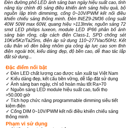
Đèn đường phố LED ánh sáng ban ngày hiệu suất cao, tính
năng tùy chỉnh độ sáng điều khiển ánh sáng hiệu quả, bộ
nguồn lập trình dimmimg, cổng 0~10V/PWM kết nối điều
khiển chiếu sáng thông minh. Đèn INEZ9-2M36 công suất
40W 50W max 60W, quang hiệu >113lm/w, nguồn sáng 72
smd LED philips luxeon, module LED IP66 phân bố ánh
sáng bán rộng, cấp cách điện Class-1, SPD chống sét
10Kv/5Kz/Ta25ns, điện áp sử dụng 110~277Vac/50Hz. Kết
cấu thân vỏ đèn bằng nhôm gia công áp lực cao sơn tĩnh
điện ngoài trời, kiểu dáng đẹp, độ bền cao, dễ thao tác lắp
đặt sử dụng...
Đặc điểm nổi bật
✓ Đèn LED chất lượng cao được sản xuất tại Việt Nam
✓ Kiểu dáng đẹp, kết cấu bền vững, dễ lắp đặt sử dụng
✓ Ánh sáng ban ngày, chỉ số hoàn màu tốt Ra>70
✓ Nguồn sáng LED module hiệu suất cao, tuổi thọ
>50.000 giờ
✓ Tích hợp chức năng programmable dimming siêu tiết
kiệm điện
✓ Cổng DIM 0~10V/PWM kết nối điều khiển chiếu sáng
thông minh
Phạm vi sử dụng