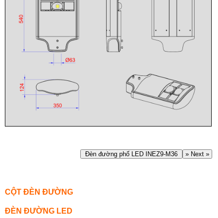
Đèn đường phố LED INEZ9-M36
» Next »
CỘT ĐÈN ĐƯỜNG
ĐÈN ĐƯỜNG LED