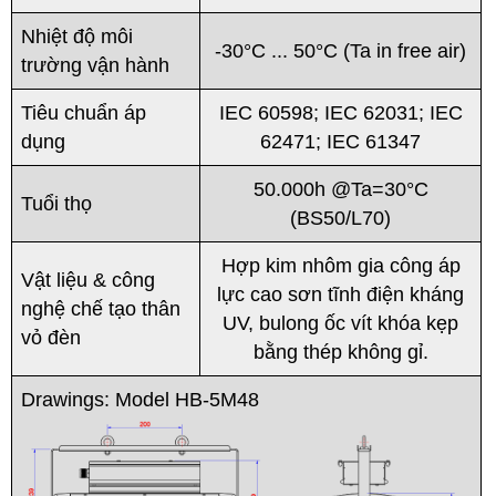
Nhiệt độ môi
-30°C ... 50°C (Ta in free air)
trường vận hành
Tiêu chuẩn áp
IEC 60598; IEC 62031; IEC
dụng
62471; IEC 61347
50.000h @Ta=30°C
Tuổi thọ
(BS50/L70)
Hợp kim nhôm gia công áp
Vật liệu & công
lực cao sơn tĩnh điện kháng
nghệ chế tạo thân
UV, bulong ốc vít khóa kẹp
vỏ đèn
bằng thép không gỉ.
Drawings: Model HB-5M48