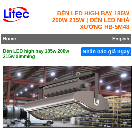
ĐÈN LED HIGH BAY 185W
200W 215W | ĐÈN LED NHÀ
XƯỞNG HB-5M48
Home
English
Đèn LED high bay 185w 200w
Nhận báo giá ngay
215w dimming