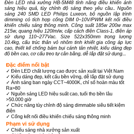
Đèn LED nhà xưởng HB-5M48 tính năng điều khiển ánh
sáng hiệu quả, tùy chỉnh độ sáng theo yêu cầu.. Nguồn
sáng 240 SMD LED Philips Luxeon, bộ nguồn lập trình
dimming có tích hợp cổng DIM 0~10V/PWM kết nối điều
khiển chiếu sáng thông minh. Công suất 185w 200w max
215w, quang hiệu 120lm/w, cấp cách điện Class-1, điện áp
sử dụng 110~277Vac. Size 522x350mm trọng lượng
10.4kg, cấu trúc thân vỏ nhôm tinh khiết gia công áp lực
cao, thiết kế chống bám bụi cánh tản nhiệt, kiểu dáng đẹp
độ bền cao, cơ cấu treo tự cân bằng, dễ lắp đặt sử dụng...
Đặc điểm nổi bật
✓ Đèn LED chất lượng cao được sản xuất tại Việt Nam
✓ Kiểu dáng đẹp, kết cấu bền vững, dễ lắp đặt sử dụng
✓ Ánh sáng ban ngày CCT~4000K, chỉ số hoàn màu tốt
Ra>80
✓ Nguồn sáng LED hiệu suất cao, tuổi thọ bền lâu
>50.000 giờ
✓ Chức năng tùy chỉnh độ sáng dimmable siêu tiết kiệm
điện
✓ Cổng kết nối điều khiển chiếu sáng thông minh
Phạm vi sử dụng
✓ Chiếu sáng nhà xưởng sản xuất