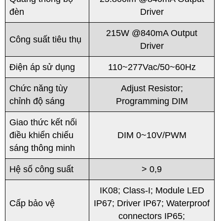
đèn
Driver
215W @840mA Output
Công suất tiêu thụ
Driver
Điện áp sử dụng
110~277Vac/50~60Hz
Chức năng tùy
Adjust Resistor;
chỉnh độ sáng
Programming DIM
Giao thức kết nối
điều khiển chiếu
DIM 0~10V/PWM
sáng thông minh
Hệ số công suất
> 0,9
IK08; Class-I; Module LED
Cấp bảo vệ
IP67; Driver IP67; Waterproof
connectors IP65;