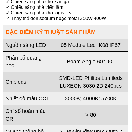
✓ Chiếu sáng nhà chờ sân ga
✓ Chiếu sáng nhà triển lãm
✓ Chiếu sáng nhà kho logistics
✓ Thay thế đèn sodium hoặc metal 250W 400W
ĐẶC ĐIỂM KỸ THUẬT SẢN PHẨM
Nguồn sáng LED
05 Module Led IK08 IP67
Phân bố quang
Beam Angle 60° 90°
học
SMD-LED Philips Lumileds
Chipleds
LUXEON 3030 2D 240pcs
Nhiệt độ màu CCT
3000K; 4000K; 5700K
Chỉ số hoàn màu
> 80
CRI
Quang thông bộ
25.800lm @840mA Output