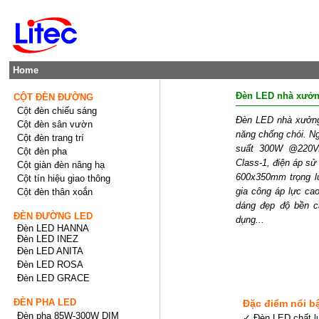
Home
Đèn LED nhà xưở
CỘT ĐÈN ĐƯỜNG
Cột đèn chiếu sáng
Đèn LED nhà xưởng
Cột đèn sân vườn
năng chống chói. N
Cột đèn trang trí
suất 300W @220V/
Cột đèn pha
Class-1, điện áp s
Cột giàn đèn nâng hạ
600x350mm trọng lư
Cột tín hiệu giao thông
gia công áp lực cao
Cột đèn thân xoắn
dáng đẹp độ bền c
ĐÈN ĐƯỜNG LED
dụng...
Đèn LED HANNA
Đèn LED INEZ
Đèn LED ANITA
Đèn LED ROSA
Đèn LED GRACE
ĐÈN PHA LED
Đặc điểm nổi b
Đèn pha 85W-300W DIM
✓ Đèn LED chất l