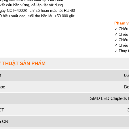
kết cấu bền vững, dễ lắp đặt sử dụng
gày CCT~4000K, chỉ số hoàn màu tốt Ra>80
hiệu suất cao, tuổi thọ bền lâu >50.000 giờ
Phạm v
✓ Chiếu
✓ Chiếu
✓ Chiếu 
✓ Chiếu 
✓ Thay 
Ỹ THUẬT SẢN PHẨM
D
06
học
Be
SMD LED Chipleds P
CT
u CRI