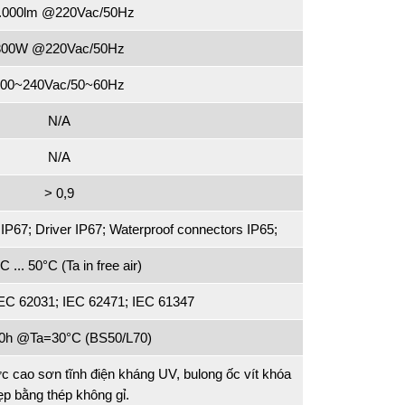
.000lm @220Vac/50Hz
300W @220Vac/50Hz
200~240Vac/50~60Hz
N/A
N/A
> 0,9
IP67; Driver IP67; Waterproof connectors IP65;
C ... 50°C (Ta in free air)
IEC 62031; IEC 62471; IEC 61347
00h @Ta=30°C (BS50/L70)
c cao sơn tĩnh điện kháng UV, bulong ốc vít khóa
ẹp bằng thép không gỉ.