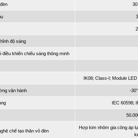
 đèn
30
hụ
hỉnh độ sáng
i điều khiển chiếu sáng thông minh
IK08; Class-I; Module LED 
ường vận hành
-30°
ụng
IEC 60598; 
50.0
Hợp kim nhôm gia công áp lự
nghệ chế tạo thân vỏ đèn
k