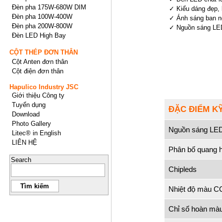
Đèn pha 175W-680W DIM
✓ Kiểu dáng đẹp, 
Đèn pha 100W-400W
✓ Ánh sáng ban n
Đèn pha 200W-800W
✓ Nguồn sáng LED 
Đèn LED High Bay
CỘT THÉP ĐƠN THÂN
Cột Anten đơn thân
Cột điện đơn thân
Hapulico Industry JSC
Giới thiệu Công ty
Tuyển dụng
ĐẶC ĐIỂM K
Download
Photo Gallery
Nguồn sáng LE
Litec® in English
LIÊN HỆ
Phân bố quang 
Search
Chipleds
Nhiệt độ màu C
Chỉ số hoàn mà