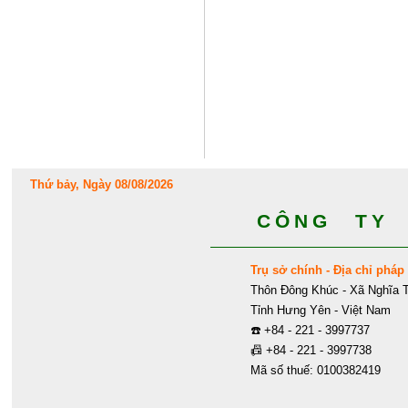
Thứ bảy, Ngày 08/08/2026
CÔNG TY 
Trụ sở chính - Địa chỉ pháp 
Thôn Đông Khúc - Xã Nghĩa T
Tỉnh Hưng Yên - Việt Nam
☎️
+84 - 221 - 3997737
📠
+84 - 221 - 3997738
Mã số thuế: 0100382419