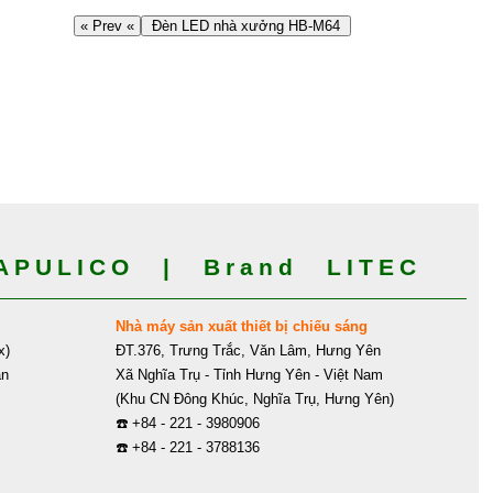
« Prev «
Đèn LED nhà xưởng HB-M64
PULICO | Brand LITEC
Nhà máy sản xuất thiết bị chiếu sáng
x)
ĐT.376, Trưng Trắc, Văn Lâm, Hưng Yên
ân
Xã Nghĩa Trụ - Tỉnh Hưng Yên - Việt Nam
(Khu CN Đông Khúc, Nghĩa Trụ, Hưng Yên)
☎️
+84 - 221 - 3980906
☎️
+84 - 221 - 3788136