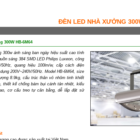
ĐÈN LED NHÀ XƯỞNG 300W
ng 300W HB-6M64
 300w ánh sáng ban ngày hiệu suất cao tính
guồn sáng 384 SMD LED Philips Luxeon, công
50Hz, quang hiệu 100lm/w, cấp cách điện
ử dụng 200V~240V/50Hz. Model HB-6M64, size
ợng 8.9kg, cấu trúc thân vỏ nhôm tinh khiết
, thiết kế chống bám bụi cánh tản nhiệt, kiểu
ao, cơ cấu treo tự cân bằng, dễ lắp đặt sử
ật
ượng cao được sản xuất tại Việt Nam