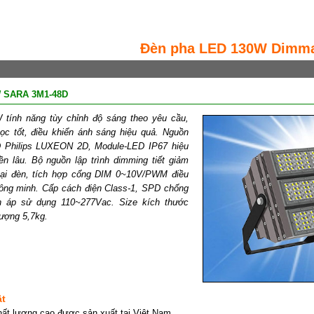
Đèn pha LED 130W Dimma
W SARA 3M1-48D
tính năng tùy chỉnh độ sáng theo yêu cầu,
ọc tốt, điều khiển ánh sáng hiệu quả. Nguồn
Philips LUXEON 2D, Module-LED IP67 hiệu
ền lâu. Bộ nguồn lập trình dimming tiết giảm
 tại đèn, tích hợp cổng DIM 0~10V/PWM điều
hông minh. Cấp cách điện Class-1, SPD chống
n áp sử dụng 110~277Vac. Size kích thước
ượng 5,7kg.
ật
ất lượng cao được sản xuất tại Việt Nam