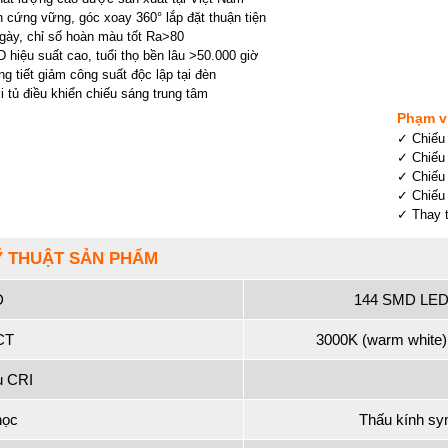
 cứng vững, góc xoay 360° lắp đặt thuận tiện
gày, chỉ số hoàn màu tốt Ra>80
hiệu suất cao, tuổi thọ bền lâu >50.000 giờ
g tiết giảm công suất độc lập tại đèn
 tủ điều khiển chiếu sáng trung tâm
Phạm v
✓ Chiếu 
✓ Chiếu 
✓ Chiếu 
✓ Chiếu 
✓ Thay 
Ỹ THUẬT SẢN PHẨM
D
144 SMD LED 
CT
3000K (warm white);
u CRI
học
Thấu kính sy