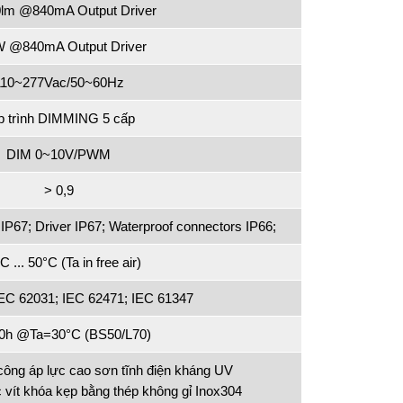
0lm @840mA Output Driver
 @840mA Output Driver
110~277Vac/50~60Hz
p trình DIMMING 5 cấp
DIM 0~10V/PWM
> 0,9
IP67; Driver IP67; Waterproof connectors IP66;
C ... 50°C (Ta in free air)
IEC 62031; IEC 62471; IEC 61347
00h @Ta=30°C (BS50/L70)
ông áp lực cao sơn tĩnh điện kháng UV
c vít khóa kẹp bằng thép không gỉ Inox304