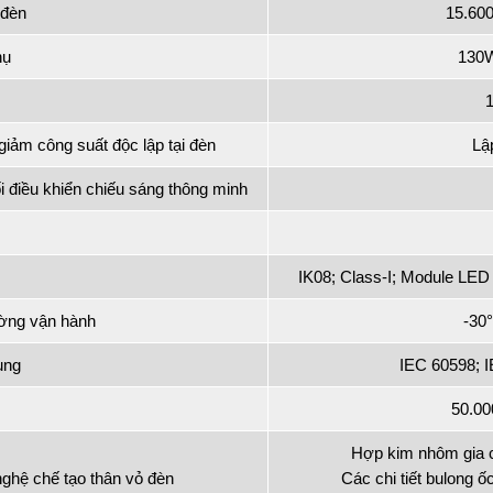
 đèn
15.60
hụ
130W
giảm công suất độc lập tại đèn
Lậ
i điều khiển chiếu sáng thông minh
IK08; Class-I; Module LED 
ường vận hành
-30°
ụng
IEC 60598; 
50.0
Hợp kim nhôm gia c
nghệ chế tạo thân vỏ đèn
Các chi tiết bulong ố