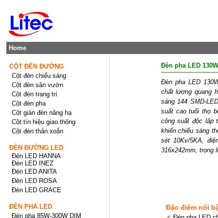
Home
Đèn pha LED 130
CỘT ĐÈN ĐƯỜNG
Cột đèn chiếu sáng
Đèn pha LED 130W 
Cột đèn sân vườn
chất lượng quang h
Cột đèn trang trí
sáng 144 SMD-LED 
Cột đèn pha
suất cao tuổi thọ b
Cột giàn đèn nâng hạ
công suất độc lập
Cột tín hiệu giao thông
khiển chiếu sáng t
Cột đèn thân xoắn
sét 10Kv/5KA, điệ
ĐÈN ĐƯỜNG LED
316x242mm, trọng l
Đèn LED HANNA
Đèn LED INEZ
Đèn LED ANITA
Đèn LED ROSA
Đèn LED GRACE
ĐÈN PHA LED
Đặc điểm nổi b
Đèn pha 85W-300W DIM
✓ Đèn pha LED ch