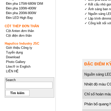
Đèn pha 175W-680W DIM
✓ Kết cấu nhỏ gọn
Đèn pha 100W-400W
✓ Ánh sáng ban n
Đèn pha 200W-800W
✓ Nguồn sáng LED 
Đèn LED High Bay
✓ Lập trình dimmin
✓ Cổng kết nối với
CỘT THÉP ĐƠN THÂN
Cột Anten đơn thân
Cột điện đơn thân
Hapulico Industry JSC
Giới thiệu Công ty
Tuyển dụng
Download
Photo Gallery
ĐẶC ĐIỂM K
Litec® in English
LIÊN HỆ
Nguồn sáng LE
Search
Nhiệt độ màu C
Chỉ số hoàn mà
Phân bố quang 