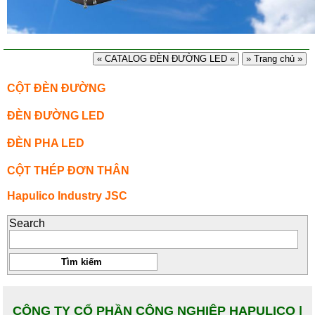
« CATALOG ĐÈN ĐƯỜNG LED «
» Trang chủ »
CỘT ĐÈN ĐƯỜNG
ĐÈN ĐƯỜNG LED
ĐÈN PHA LED
CỘT THÉP ĐƠN THÂN
Hapulico Industry JSC
Search
CÔNG TY CỔ PHẦN CÔNG NGHIỆP HAPULICO |