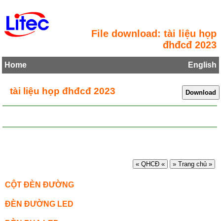
File download: tài liệu họp
đhđcđ 2023
Home
English
tài liệu họp đhđcđ 2023
« QHCĐ «
» Trang chủ »
CỘT ĐÈN ĐƯỜNG
ĐÈN ĐƯỜNG LED