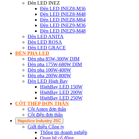
Đèn LED INEZ
Đèn LED INEZ8-M36
Đèn LED INEZ8-M48
Đèn LED INEZ8-M64
Đèn LED INEZ9-M36
Đèn LED INEZ9-M48
Đèn LED ANITA
Đèn LED ROSA
Đèn LED GRACE
ĐÈN PHA LED
Đèn pha 85W-300W DIM
Đèn pha 175W-680W DIM
Đèn pha 100W-400W
Đèn pha 200W-800W
Đèn LED High Bay
HighBay LED 150W
HighBay LED 200W
HighBay LED 250W
CỘT THÉP ĐƠN THÂN
Cột Anten đơn thân
Cột điện đơn thân
Hapulico Industry JSC
Giới thiệu Công ty
Thông tin doanh nghiệp
Quan hệ cổ đông