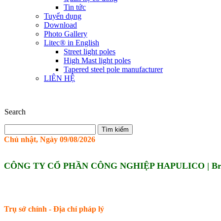
Tin tức
Tuyển dụng
Download
Photo Gallery
Litec® in English
Street light poles
High Mast light poles
Tapered steel pole manufacturer
LIÊN HỆ
Search
Chủ nhật, Ngày 09/08/2026
CÔNG TY CỔ PHẦN CÔNG NGHIỆP HAPULICO | Br
Trụ sở chính - Địa chỉ pháp lý