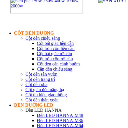
CỘT ĐÈN ĐƯỜNG
Cột đèn chiếu sáng
Cột bát giác liền cần
Cột tròn côn liền cần
Cột bát giác rời cần
Cột tròn côn rời cần
Cột đèn cần cánh buồm
Cần đèn chiếu sáng
Cột đèn sân vườn
Cột đèn trang trí
Cột đèn pha
Cột giàn đèn nâng hạ
Cột tín hiệu giao thông
Cột đèn thân xoắn
ĐÈN ĐƯỜNG LED
Đèn LED HANNA
Đèn LED HANNA-M48
Đèn LED HANNA-M36
Đèn LED HANNA-M64