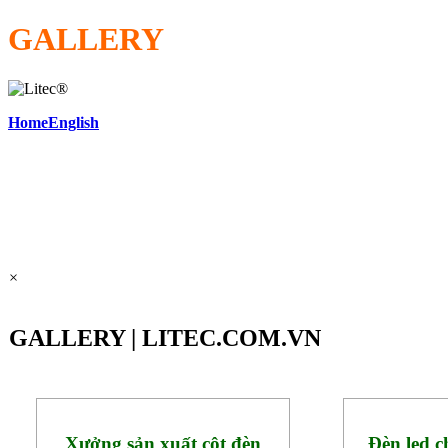
GALLERY
Home
English
×
GALLERY | LITEC.COM.VN
Xưởng sản xuất cột đèn
Đèn led c