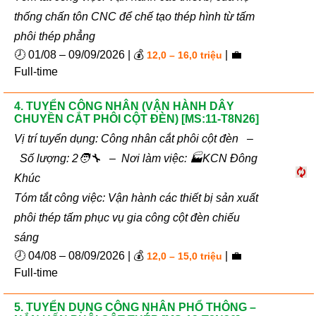
thống chấn tôn CNC để chế tạo thép hình từ tấm
phôi thép phẳng
🕗 01/08 – 09/09/2026 | 💰
| 💼
12,0 – 16,0 triệu
Full-time
4. TUYỂN CÔNG NHÂN (VẬN HÀNH DÂY
CHUYỀN CẮT PHÔI CỘT ĐÈN) [MS:11-T8N26]
Vị trí tuyển dụng: Công nhân cắt phôi cột đèn –
Số lượng: 2🧑‍🔧 – Nơi làm việc: 🏭KCN Đông
Khúc
Tóm tắt công việc: Vận hành các thiết bị sản xuất
phôi thép tấm phục vụ gia công cột đèn chiếu
sáng
🕗 04/08 – 08/09/2026 | 💰
| 💼
12,0 – 15,0 triệu
Full-time
5. TUYỂN DỤNG CÔNG NHÂN PHỔ THÔNG –