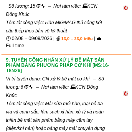
Số lượng: 15🧑‍🔧 – Nơi làm việc: 🏭KCN
Đông Khúc
Tóm tắt công việc: Hàn MIG/MAG thủ công kết
cấu thép theo bản vẽ kỹ thuật
🕗 02/08 – 09/09/2026 | 💰
| 💼
13,0 – 23,0 triệu
Full-time
9. TUYỂN CÔNG NHÂN XỬ LÝ BỀ MẶT SẢN
PHẨM BẰNG PHƯƠNG PHÁP CƠ KHÍ [MS:16-
T8N26]
Vị trí tuyển dụng: CN xử lý bề mặt cơ khí – Số
lượng: 6🧑‍🔧 – Nơi làm việc: 🏭KCN Đông
Khúc
Tóm tắt công việc: Mài sửa mối hàn, loại bỏ ba
via và cạnh sắc; làm sạch xỉ hàn; xử lý và hoàn
thiện bề mặt sản phẩm bằng máy cầm tay
(điện/khí nén) hoặc bằng máy mài chuyên dụng