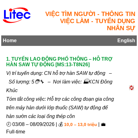
VIỆC TÌM NGƯỜI - THÔNG TIN
VIỆC LÀM - TUYỂN DỤNG
NHÂN SỰ
Home
English
1. TUYỂN LAO ĐỘNG PHỔ THÔNG – HỖ TRỢ
HÀN SAW TỰ ĐỘNG [MS:13-T8N26]
Vị trí tuyển dụng: CN hỗ trợ hàn SAW tự động –
Số lượng: 5🧑‍🔧 – Nơi làm việc: 🏭KCN Đông
Khúc
Tóm tắt công việc: Hỗ trợ các công đoạn gia công
trên máy hàn dưới lớp thuốc (SAW) tự động để
hàn sườn các loại ống thép côn
🕗 03/08 – 08/09/2026 | 💰
| 💼
10,0 – 13,0 triệu
Full-time