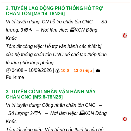
2. TUYỂN LAO ĐỘNG PHỔ THÔNG HỖ TRỢ
CHẤN TÔN [MS:14-T8N26]
Vị trí tuyển dụng: CN hỗ trợ chấn tôn CNC – Số
lượng: 3🧑‍🔧 – Nơi làm việc: 🏭KCN Đông
Khúc
Tóm tắt công việc: Hỗ trợ vận hành các thiết bị
của hệ thống chấn tôn CNC để chế tạo thép hình
từ tấm phôi thép phẳng
🕗 04/08 – 10/09/2026 | 💰
| 💼
10,0 – 13,0 triệu
Full-time
3. TUYỂN CÔNG NHÂN VẬN HÀNH MÁY
CHẤN CNC [MS:6-T8N26]
Vị trí tuyển dụng: Công nhân chấn tôn CNC –
Số lượng: 2🧑‍🔧 – Nơi làm việc: 🏭KCN Đông
Khúc
Tóm tắt công việc: Vận hành các thiết bị của hệ