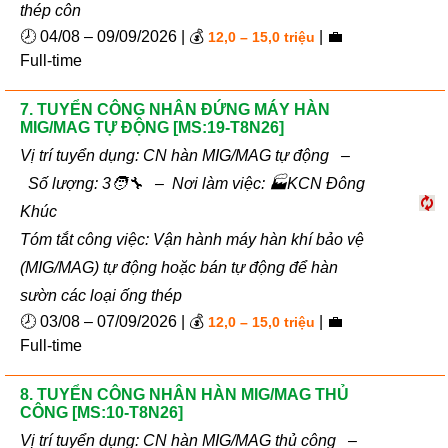
thép côn
🕗 04/08 – 09/09/2026 | 💰
| 💼
12,0 – 15,0 triệu
Full-time
7. TUYỂN CÔNG NHÂN ĐỨNG MÁY HÀN
MIG/MAG TỰ ĐỘNG [MS:19-T8N26]
Vị trí tuyển dụng: CN hàn MIG/MAG tự động –
Số lượng: 3🧑‍🔧 – Nơi làm việc: 🏭KCN Đông
Khúc
Tóm tắt công việc: Vận hành máy hàn khí bảo vệ
(MIG/MAG) tự động hoặc bán tự động để hàn
sườn các loại ống thép
🕗 03/08 – 07/09/2026 | 💰
| 💼
12,0 – 15,0 triệu
Full-time
8. TUYỂN CÔNG NHÂN HÀN MIG/MAG THỦ
CÔNG [MS:10-T8N26]
Vị trí tuyển dụng: CN hàn MIG/MAG thủ công –