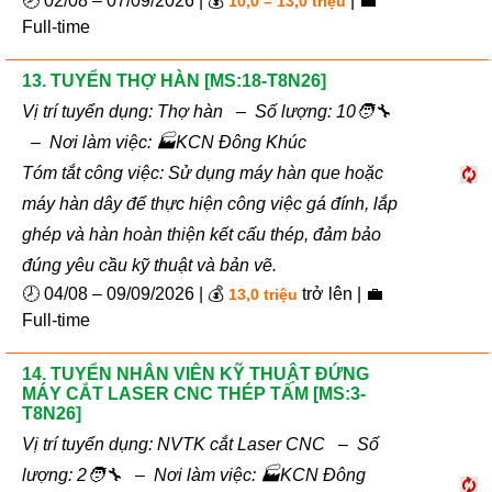
🕗 02/08 – 07/09/2026 | 💰
| 💼
10,0 – 13,0 triệu
Full-time
13. TUYỂN THỢ HÀN [MS:18-T8N26]
Vị trí tuyển dụng: Thợ hàn – Số lượng: 10🧑‍🔧
– Nơi làm việc: 🏭KCN Đông Khúc
Tóm tắt công việc: Sử dụng máy hàn que hoặc
máy hàn dây để thực hiện công việc gá đính, lắp
ghép và hàn hoàn thiện kết cấu thép, đảm bảo
đúng yêu cầu kỹ thuật và bản vẽ.
🕗 04/08 – 09/09/2026 | 💰
trở lên | 💼
13,0 triệu
Full-time
14. TUYỂN NHÂN VIÊN KỸ THUẬT ĐỨNG
MÁY CẮT LASER CNC THÉP TẤM [MS:3-
T8N26]
Vị trí tuyển dụng: NVTK cắt Laser CNC – Số
lượng: 2🧑‍🔧 – Nơi làm việc: 🏭KCN Đông