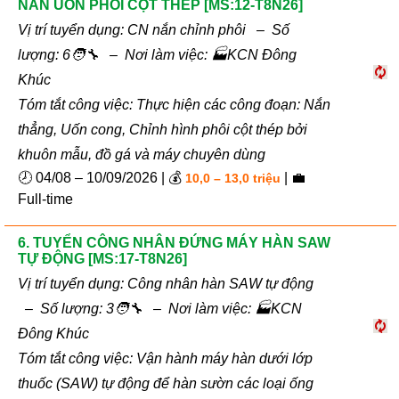
NẮN UỐN PHÔI CỘT THÉP [MS:12-T8N26]
Vị trí tuyển dụng: CN nắn chỉnh phôi – Số
lượng: 6🧑‍🔧 – Nơi làm việc: 🏭KCN Đông
Khúc
Tóm tắt công việc: Thực hiện các công đoạn: Nắn
thẳng, Uốn cong, Chỉnh hình phôi cột thép bởi
khuôn mẫu, đồ gá và máy chuyên dùng
🕗 04/08 – 10/09/2026 | 💰
| 💼
10,0 – 13,0 triệu
Full-time
6. TUYỂN CÔNG NHÂN ĐỨNG MÁY HÀN SAW
TỰ ĐỘNG [MS:17-T8N26]
Vị trí tuyển dụng: Công nhân hàn SAW tự động
– Số lượng: 3🧑‍🔧 – Nơi làm việc: 🏭KCN
Đông Khúc
Tóm tắt công việc: Vận hành máy hàn dưới lớp
thuốc (SAW) tự động để hàn sườn các loại ống