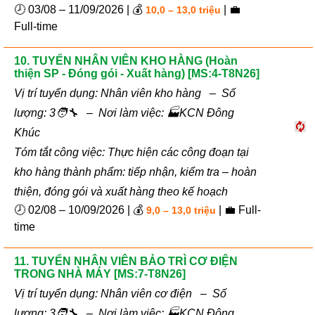
🕗 03/08 – 11/09/2026 | 💰
| 💼
10,0 – 13,0 triệu
Full-time
10. TUYỂN NHÂN VIÊN KHO HÀNG (Hoàn
thiện SP - Đóng gói - Xuất hàng) [MS:4-T8N26]
Vị trí tuyển dụng: Nhân viên kho hàng – Số
lượng: 3🧑‍🔧 – Nơi làm việc: 🏭KCN Đông
Khúc
Tóm tắt công việc: Thực hiện các công đoạn tại
kho hàng thành phẩm: tiếp nhận, kiểm tra – hoàn
thiện, đóng gói và xuất hàng theo kế hoạch
🕗 02/08 – 10/09/2026 | 💰
| 💼 Full-
9,0 – 13,0 triệu
time
11. TUYỂN NHÂN VIÊN BẢO TRÌ CƠ ĐIỆN
TRONG NHÀ MÁY [MS:7-T8N26]
Vị trí tuyển dụng: Nhân viên cơ điện – Số
lượng: 3🧑‍🔧 – Nơi làm việc: 🏭KCN Đông