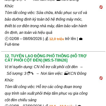
Khúc
Tóm tắt công việc: Sửa chữa, khắc phục sự cố và
bảo dưỡng định kỳ toàn bộ hệ thống máy móc,
thiết bị cơ điện trong nhà máy, đảm bảo vận hành
ổn định, an toàn và hiệu quả
🕗 02/08 – 08/09/2026 | 💰
trở lên | 💼
12,0 triệu
Full-time
12. TUYỂN LAO ĐỘNG PHỔ THÔNG (HỖ TRỢ
CẮT PHÔI CỘT ĐÈN) [MS:5-T8N26]
Vị trí tuyển dụng: CN hỗ trợ cắt phôi cột đèn –
Số lượng: 3🧑‍🔧 – Nơi làm việc: 🏭KCN Đông
Khúc
Tóm tắt công việc: Hỗ trợ các công đoạn trong
quy trình sản xuất phôi thép tấm phục vụ gia công
cột đèn chiếu sáng