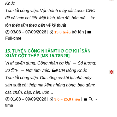
Khúc
Tóm tắt công việc: Vận hành máy cắt Laser CNC
để cắt các chi tiết: Mặt bích, tấm đế, bản mã… từ
tôn thép tấm theo bản vẽ kỹ thuật
🕗 03/08 – 07/09/2026 | 💰
trở lên | 💼
13,0 triệu
Full-time
15. TUYỂN CÔNG NHÂN/THỢ CƠ KHÍ SẢN
XUẤT CỘT THÉP [MS:15-T8N26]
Vị trí tuyển dụng: Công nhân cơ khí – Số lượng:
30🧑‍🔧 – Nơi làm việc: 🏭KCN Đông Khúc
Tóm tắt công việc: Gia công cơ khí tại nhà máy
sản xuất cột thép mạ kẽm nhúng nóng, bao gồm:
cắt, chấn, dập, hàn, uốn…
🕗 01/08 – 09/09/2026 | 💰
| 💼 Full-
9,0 – 25,0 triệu
time