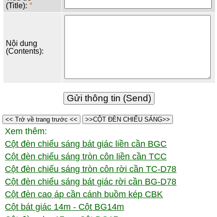
(Title):
*
Nội dung
(Contents):
<< Trở về trang trước <<
>>CỘT ĐÈN CHIẾU SÁNG>>
Xem thêm:
Cột đèn chiếu sáng bát giác liền cần BGC
Cột đèn chiếu sáng tròn côn liền cần TCC
Cột đèn chiếu sáng tròn côn rời cần TC-D78
Cột đèn chiếu sáng bát giác rời cần BG-D78
Cột đèn cao áp cần cánh buồm kép CBK
Cột bát giác 14m - Cột BG14m