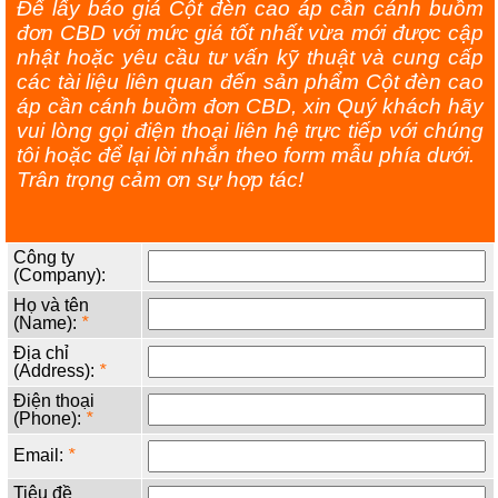
Để lấy báo giá Cột đèn cao áp cần cánh buồm
đơn CBD với mức giá tốt nhất vừa mới được cập
nhật hoặc yêu cầu tư vấn kỹ thuật và cung cấp
các tài liệu liên quan đến sản phẩm Cột đèn cao
áp cần cánh buồm đơn CBD, xin Quý khách hãy
vui lòng gọi điện thoại liên hệ trực tiếp với chúng
tôi hoặc để lại lời nhắn theo form mẫu phía dưới.
Trân trọng cảm ơn sự hợp tác!
Công ty
(Company):
Họ và tên
(Name):
*
Địa chỉ
(Address):
*
Điện thoại
(Phone):
*
Email:
*
Tiêu đề