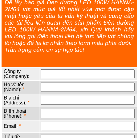
Để lấy báo giá Đèn đường LED 100W HANNA-
2M64 với mức giá tốt nhất vừa mới được cập
nhật hoặc yêu cầu tư vấn kỹ thuật và cung cấp
các tài liệu liên quan đến sản phẩm Đèn đường
LED 100W HANNA-2M64, xin Quý khách hãy
vui lòng gọi điện thoại liên hệ trực tiếp với chúng
tôi hoặc để lại lời nhắn theo form mẫu phía dưới.
Trân trọng cảm ơn sự hợp tác!
Công ty
(Company):
Họ và tên
(Name):
*
Địa chỉ
(Address):
*
Điện thoại
(Phone):
*
Email:
*
Tiêu đề