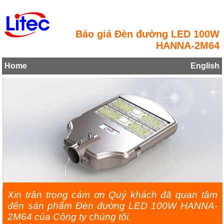
Báo giá Đèn đường LED 100W
HANNA-2M64
Home
English
Xin trân trọng cảm ơn Quý khách đã quan tâm
đến sản phẩm Đèn đường LED 100W HANNA-
2M64 của Công ty chúng tôi.