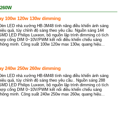
 260W
ay 100w 120w 130w dimming
Đèn LED nhà xưởng HB-3M48 tính năng điều khiển ánh sáng
hiệu quả, tùy chỉnh độ sáng theo yêu cầu. Nguồn sáng 144
SMD LED Philips Luxeon, bộ nguồn lập trình dimming có tích
hợp cổng DIM 0~10V/PWM kết nối điều khiển chiếu sáng
thông minh. Công suất 100w 120w max 130w, quang hiệu...
ay 240w 250w 260w dimming
Đèn LED nhà xưởng HB-6M48 tính năng điều khiển ánh sáng
hiệu quả, tùy chỉnh độ sáng theo yêu cầu.. Nguồn sáng 288
SMD LED Philips Luxeon, bộ nguồn lập trình dimming có tích
hợp cổng DIM 0~10V/PWM kết nối điều khiển chiếu sáng
thông minh. Công suất 240w 250w max 260w, quang hiệu...