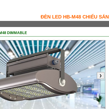
ĐÈN LED HB-M48 CHIẾU SÁ
B-M48 DIMMABLE
❯