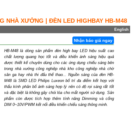
NG NHÀ XƯỞNG | ĐÈN LED HIGHBAY HB-M48
English
Nhận báo giá ngay
HB-M48 là dòng sản phẩm đèn high bay LED hiệu suất cao
chất lượng quang học tốt và điều khiển ánh sáng hiệu quả
được thiết kế chuyên dùng cho các ứng dụng chiếu sáng bên
trong nhà xưởng công nghiệp nhà kho công nghiệp nhà chờ
sân ga hay nhà thi đấu thể thao... Nguồn sáng của đèn HB-
M48 là SMD LED Philips Luxeon bố trí đa điểm kết hợp với
thấu kính phân bố ánh sáng hợp lý nên có độ rọi sáng rất tốt
và đặc biệt là không gây chói lóa cho mắt người sử dụng. Sản
phẩm còn được tích hợp thêm tính năng Dimming và cổng
DIM 0~10V/PWM kết nối điều khiển chiếu sáng thông minh.