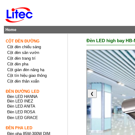
Home
Đèn LED high bay H
CỘT ĐÈN ĐƯỜNG
Cột đèn chiếu sáng
Cột đèn sân vườn
Cột đèn trang trí
Cột đèn pha
Cột giàn đèn nâng hạ
Cột tín hiệu giao thông
Cột đèn thân xoắn
ĐÈN ĐƯỜNG LED
❮
Đèn LED HANNA
Đèn LED INEZ
Đèn LED ANITA
Đèn LED ROSA
Đèn LED GRACE
ĐÈN PHA LED
Đèn pha 85W-300W DIM