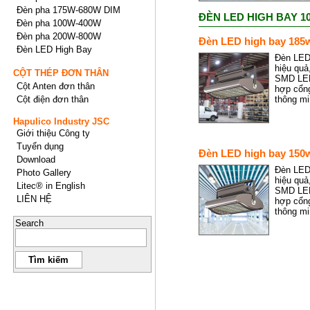
Đèn pha 175W-680W DIM
ĐÈN LED HIGH BAY 1
Đèn pha 100W-400W
Đèn pha 200W-800W
Đèn LED high bay 185
Đèn LED High Bay
Đèn LED
hiệu quả
CỘT THÉP ĐƠN THÂN
SMD LED 
Cột Anten đơn thân
hợp cổn
Cột điện đơn thân
thông mi
Hapulico Industry JSC
Giới thiệu Công ty
Tuyển dụng
Đèn LED high bay 150
Download
Đèn LED
Photo Gallery
hiệu quả
Litec® in English
SMD LED 
LIÊN HỆ
hợp cổn
thông mi
Search