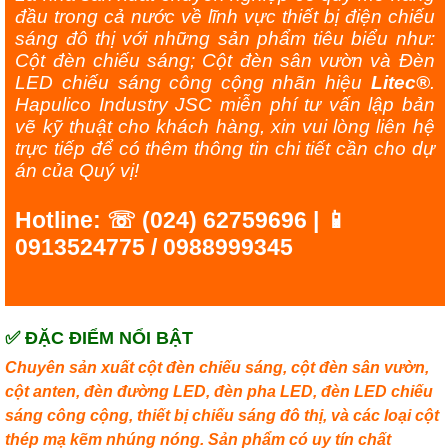
đầu trong cả nước về lĩnh vực thiết bị điện chiếu
sáng đô thị với những sản phẩm tiêu biểu như:
Cột đèn chiếu sáng; Cột đèn sân vườn và Đèn
LED chiếu sáng công cộng nhãn hiệu
Litec®
.
Hapulico Industry JSC miễn phí tư vấn lập bản
vẽ kỹ thuật cho khách hàng, xin vui lòng liên hệ
trực tiếp để có thêm thông tin chi tiết cần cho dự
án của Quý vị!
Hotline: ☏ (024) 62759696 | 📱
0913524775 / 0988999345
✅ ĐẶC ĐIỂM NỔI BẬT
Chuyên sản xuất cột đèn chiếu sáng, cột đèn sân vườn,
cột anten, đèn đường LED, đèn pha LED, đèn LED chiếu
sáng công cộng, thiết bị chiếu sáng đô thị, và các loại cột
thép mạ kẽm nhúng nóng. Sản phẩm có uy tín chất