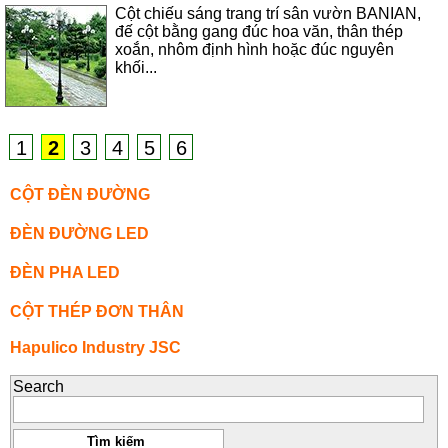
Cột chiếu sáng trang trí sân vườn BANIAN,
đế cột bằng gang đúc hoa văn, thân thép
xoắn, nhôm định hình hoặc đúc nguyên
khối...
1
2
3
4
5
6
CỘT ĐÈN ĐƯỜNG
ĐÈN ĐƯỜNG LED
ĐÈN PHA LED
CỘT THÉP ĐƠN THÂN
Hapulico Industry JSC
Search