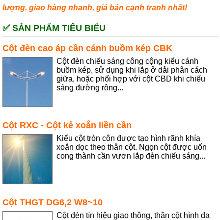
lượng, giao hàng nhanh, giá bán cạnh tranh nhất!
✅ SẢN PHẨM TIÊU BIỂU
Cột đèn cao áp cần cánh buồm kép CBK
Cột đèn chiếu sáng công cộng kiểu cánh
buồm kép, sử dụng khi lắp ở dải phân cách
giữa, hoặc phối hợp với cột CBD khi chiếu
sáng đường rộng...
Cột RXC - Cột kẻ xoắn liền cần
Kiểu cột tròn côn được tạo hình rãnh khía
xoắn dọc theo thân cột. Ngọn cột được uốn
cong thành cần vươn lắp đèn chiếu sáng...
Cột THGT DG6,2 W8~10
Cột đèn tín hiệu giao thông, thân cột hình đa