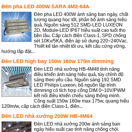
Đèn pha LED 400W SARA 4M2-64A
Đèn pha LED 400W ánh sáng ban ngày, chất
lượng quang học tốt, phân bố ánh sáng hiệu
quả. Nguồn sáng 512 SMD-LED LUXEON
2D, Module-LED IP67 hiệu suất cao tuổi thọ
bền lâu. Cấp cách điện Class-1, SPD chống
sét 10Kv/5KA, điện áp sử dụng 220~240Vac.
Thiết kế tản nhiệt tối ưu, kết cấu cứng vững,
hướng lắp đặt...
Đèn LED high bay 150w 160w 175w dimming
Đèn LED nhà xưởng HB-4M48 tính năng
điều khiển ánh sáng hiệu quả, tùy chỉnh độ
sáng theo yêu cầu. Nguồn sáng 192 SMD
LED Philips Luxeon, bộ nguồn lập trình
dimming có tích hợp cổng DIM 0~10V/PWM
kết nối điều khiển chiếu sáng thông minh.
Công suất 150w 160w max 175w, quang hiệu
120lm/w, cấp cách điện Class-1, điện...
Đèn LED nhà xưởng 200W HB-4M64
Đèn LED nhà xưởng 200w ánh sáng ban
ngày hiệu suất cao tính năng chống chói.