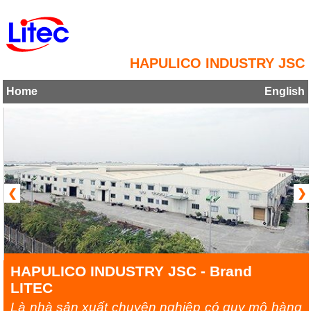
HAPULICO INDUSTRY JSC
Home
English
❮
❯
HAPULICO INDUSTRY JSC - Brand
LITEC
Là nhà sản xuất chuyên nghiệp có quy mô hàng