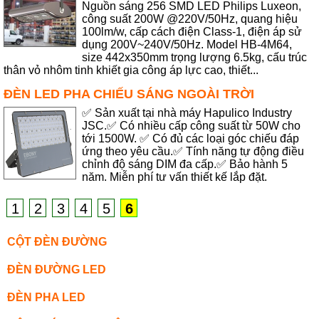
Nguồn sáng 256 SMD LED Philips Luxeon,
công suất 200W @220V/50Hz, quang hiệu
100lm/w, cấp cách điện Class-1, điện áp sử
dụng 200V~240V/50Hz. Model HB-4M64,
size 442x350mm trọng lượng 6.5kg, cấu trúc
thân vỏ nhôm tinh khiết gia công áp lực cao, thiết...
ĐÈN LED PHA CHIẾU SÁNG NGOÀI TRỜI
✅ Sản xuất tại nhà máy Hapulico Industry
JSC.✅ Có nhiều cấp công suất từ 50W cho
tới 1500W. ✅ Có đủ các loại góc chiếu đáp
ứng theo yêu cầu.✅ Tính năng tự động điều
chỉnh độ sáng DIM đa cấp.✅ Bảo hành 5
năm. Miễn phí tư vấn thiết kế lắp đặt.
1
2
3
4
5
6
CỘT ĐÈN ĐƯỜNG
ĐÈN ĐƯỜNG LED
ĐÈN PHA LED