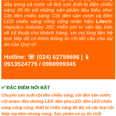
đầu trong cả nước về lĩnh vực thiết bị điện chiếu
sáng đô thị với những sản phẩm tiêu biểu như:
Cột đèn chiếu sáng; Cột đèn sân vườn và Đèn
LED chiếu sáng công cộng nhãn hiệu
Litec®
.
Hapulico Industry JSC miễn phí tư vấn lập bản
vẽ kỹ thuật cho khách hàng, xin vui lòng liên hệ
trực tiếp để có thêm thông tin chi tiết cần cho dự
án của Quý vị!
Hotline: ☏ (024) 62759696 | 📱
0913524775 / 0988999345
✅ ĐẶC ĐIỂM NỔI BẬT
Chuyên sản xuất cột đèn chiếu sáng, cột đèn sân vườn,
cột anten, đèn đường LED, đèn pha LED, đèn LED chiếu
sáng công cộng, thiết bị chiếu sáng đô thị, và các loại cột
thép mạ kẽm nhúng nóng. Sản phẩm có uy tín chất